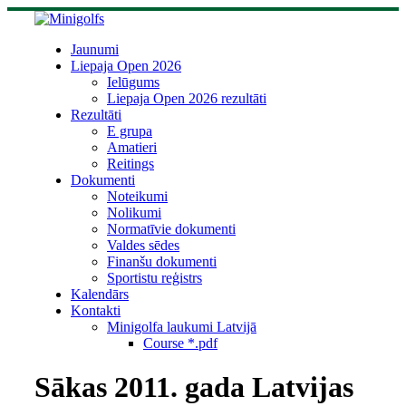
Skip
to
content
Jaunumi
Liepaja Open 2026
Ielūgums
Liepaja Open 2026 rezultāti
Rezultāti
E grupa
Amatieri
Reitings
Dokumenti
Noteikumi
Nolikumi
Normatīvie dokumenti
Valdes sēdes
Finanšu dokumenti
Sportistu reģistrs
Kalendārs
Kontakti
Minigolfa laukumi Latvijā
Course *.pdf
Sākas 2011. gada Latvijas