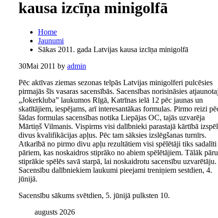
kausa izcīņa minigolfā
Home
Jaunumi
Sākas 2011. gada Latvijas kausa izcīņa minigolfā
30
Mai 2011
by
admin
Pēc aktīvas ziemas sezonas telpās Latvijas minigolferi pulcēsies
pirmajās šīs vasaras sacensībās. Sacensības norisināsies atjaunota
„Jokerkluba” laukumos Rīgā, Katrīnas ielā 12 pēc jaunas un
skatītājiem, iespējams, arī interesantākas formulas. Pirmo reizi pē
šādas formulas sacensības notika Liepājas OC, tajās uzvarēja
Mārtiņš Vilmanis. Vispirms visi dalībnieki parastajā kārtībā izspē
divus kvalifikācijas apļus. Pēc tam sāksies izslēgšanas turnīrs.
Atkarībā no pirmo divu apļu rezultātiem visi spēlētāji tiks sadalīti
pāriem, kas noskaidros stiprāko no abiem spēlētājiem. Tālāk pāru
stiprākie spēlēs savā starpā, lai noskaidrotu sacensību uzvarētāju.
Sacensību dalībniekiem laukumi pieejami treniņiem sestdien, 4.
jūnijā.
Sacensību sākums svētdien, 5. jūnijā pulksten 10.
augusts 2026