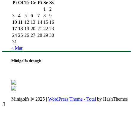
Pi
Ot
Tr
Ce
Pi
Se
Sv
1
2
3
4
5
6
7
8
9
10
11
12
13
14
15
16
17
18
19
20
21
22
23
24
25
26
27
28
29
30
31
« Mar
Minigolfa draugi:
Minigolfs.lv 2025
|
WordPress Theme - Total
by HashThemes