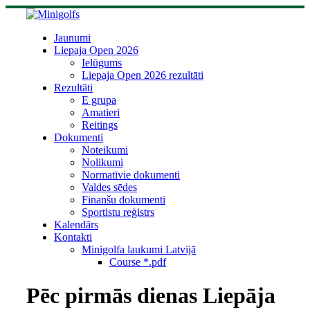
Skip
to
content
Jaunumi
Liepaja Open 2026
Ielūgums
Liepaja Open 2026 rezultāti
Rezultāti
E grupa
Amatieri
Reitings
Dokumenti
Noteikumi
Nolikumi
Normatīvie dokumenti
Valdes sēdes
Finanšu dokumenti
Sportistu reģistrs
Kalendārs
Kontakti
Minigolfa laukumi Latvijā
Course *.pdf
Pēc pirmās dienas Liepāja