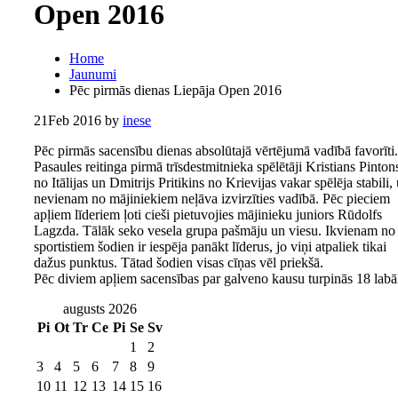
Open 2016
Home
Jaunumi
Pēc pirmās dienas Liepāja Open 2016
21
Feb 2016
by
inese
Pēc pirmās sacensību dienas absolūtajā vērtējumā vadībā favorīti.
Pasaules reitinga pirmā trīsdestmitnieka spēlētāji Kristians Pinton
no Itālijas un Dmitrijs Pritikins no Krievijas vakar spēlēja stabili,
nevienam no mājiniekiem neļāva izvirzīties vadībā. Pēc pieciem
apļiem līderiem ļoti cieši pietuvojies mājinieku juniors Rūdolfs
Lagzda. Tālāk seko vesela grupa pašmāju un viesu. Ikvienam no
sportistiem šodien ir iespēja panākt līderus, jo viņi atpaliek tikai
dažus punktus. Tātad šodien visas cīņas vēl priekšā.
Pēc diviem apļiem sacensības par galveno kausu turpinās 18 labā
augusts 2026
Pi
Ot
Tr
Ce
Pi
Se
Sv
1
2
3
4
5
6
7
8
9
10
11
12
13
14
15
16