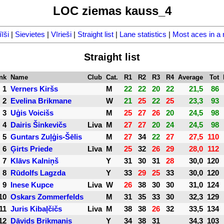
LOC ziemas kauss_4
īši
|
Sievietes
|
Vīrieši
|
Straight list
|
Lane statistics
|
Most aces in a 
Straight list
nk
Name
Club
Cat.
R1
R2
R3
R4
Average
Tot
1
Verners Kiršs
M
22
22
20
22
21,5
86
2
Evelina Brikmane
W
21
25
22
25
23,3
93
3
Uģis Voicišs
M
25
27
26
20
24,5
98
4
Dairis Šinkevičs
Liva
M
27
27
20
24
24,5
98
5
Guntars Zuļģis-Šēlis
M
27
34
22
27
27,5
110
6
Ģirts Priede
Līva
M
25
32
26
29
28,0
112
7
Klāvs Kalniņš
Y
31
30
31
28
30,0
120
8
Rūdolfs Lagzda
Y
33
29
25
33
30,0
120
9
Inese Kupce
Liva
W
26
38
30
30
31,0
124
10
Oskars Zommerfelds
M
31
35
33
30
32,3
129
11
Juris Kibaļčičs
Liva
M
38
38
26
32
33,5
134
12
Dāvids Brikmanis
Y
34
38
31
34,3
103