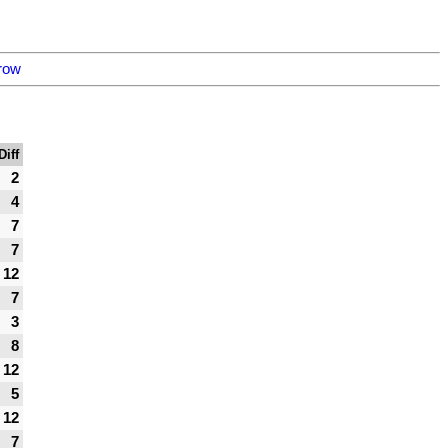
row
Diff
2
4
7
7
12
7
3
8
12
5
12
7