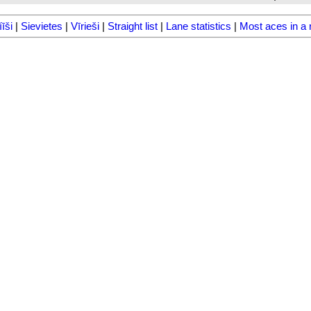
īši
|
Sievietes
|
Vīrieši
|
Straight list
|
Lane statistics
|
Most aces in a 